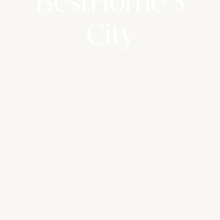
BestHome 5
City